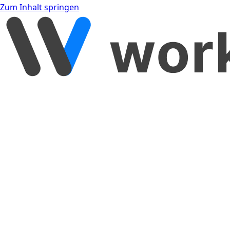
Zum Inhalt springen
[object Object]