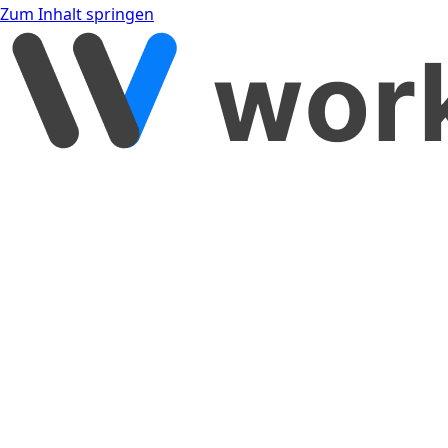
Zum Inhalt springen
[object Object]