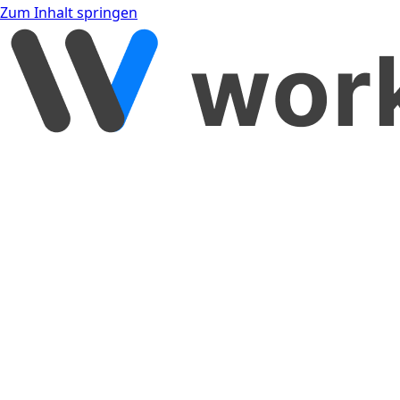
Zum Inhalt springen
[object Object]