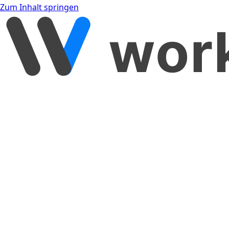
Zum Inhalt springen
[object Object]