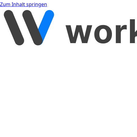
Zum Inhalt springen
[object Object]