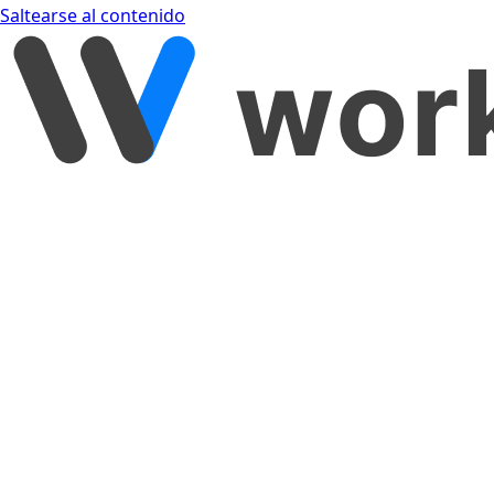
Saltearse al contenido
[object Object]