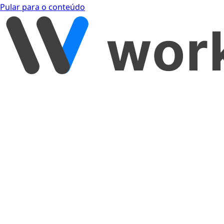
Pular para o conteúdo
[object Object]