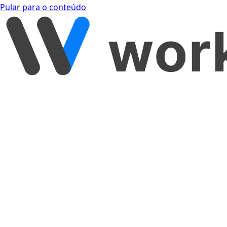
Pular para o conteúdo
[object Object]