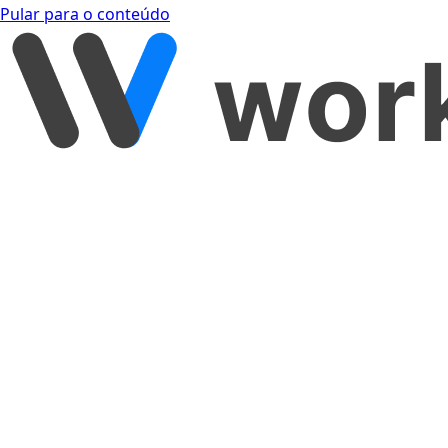
Pular para o conteúdo
[object Object]