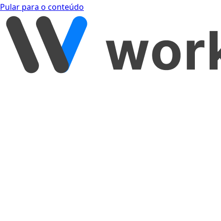
Pular para o conteúdo
[object Object]