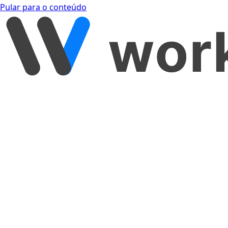
Pular para o conteúdo
[object Object]