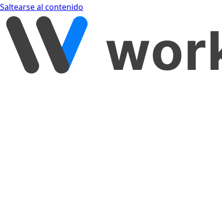
Saltearse al contenido
[object Object]