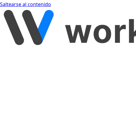
Saltearse al contenido
[object Object]