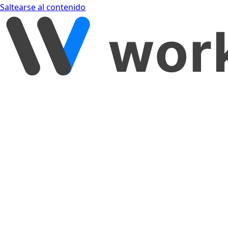
Saltearse al contenido
[object Object]