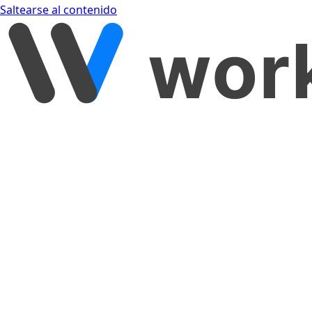
Saltearse al contenido
[object Object]