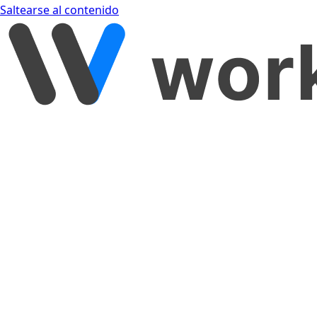
Saltearse al contenido
[object Object]