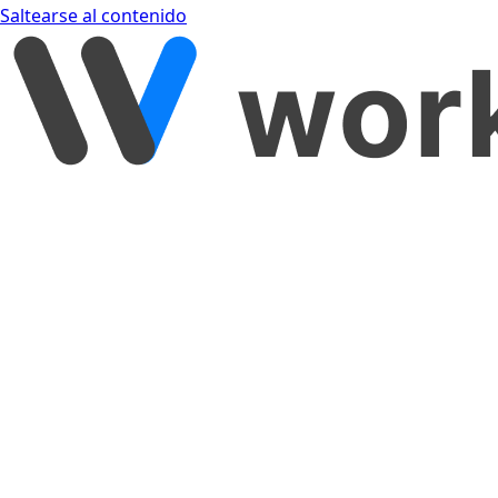
Saltearse al contenido
[object Object]