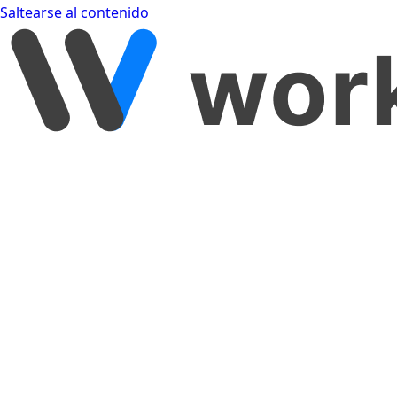
Saltearse al contenido
[object Object]