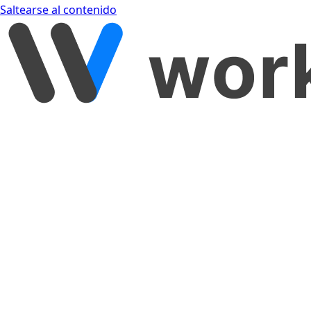
Saltearse al contenido
[object Object]