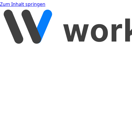
Zum Inhalt springen
[object Object]