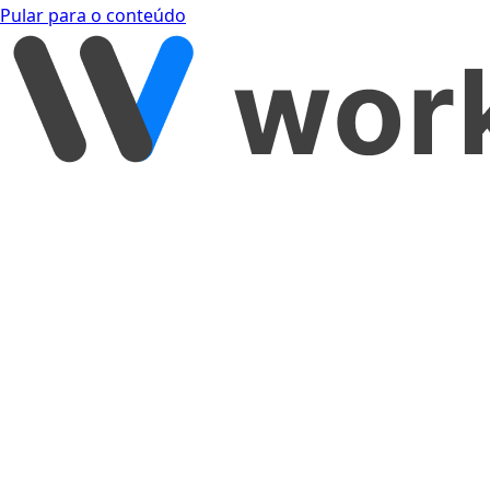
Pular para o conteúdo
[object Object]